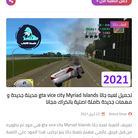
حمل اللعبة الان »
العاب جاتا
تحميل لعبه جاتا gta vice city Myriad Islands مدينة جديدة و
مهمات جديدة كاملة اصلية بالكراك مجانا
Brince Omar
23 أبريل 2021
تعريف اللعبة لعبه جاتا gta vice city Myriad Islands هي مود تم تطويره
من قبل فريق عالمي مهتم بلعبة جاتا يتم تركيب هذا المود علي اللعبة