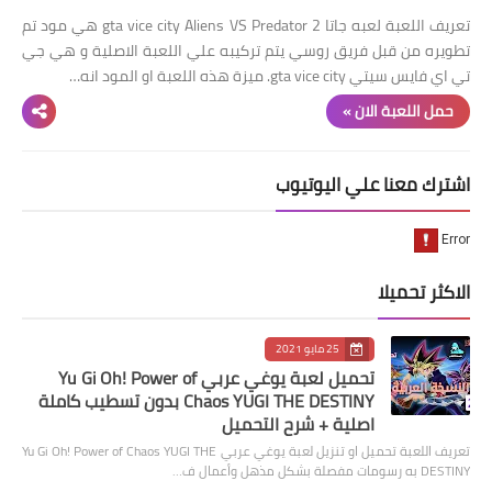
تعريف اللعبة لعبه جاتا 2 gta vice city Aliens VS Predator هي مود تم
تطويره من قبل فريق روسي يتم تركيبه علي اللعبة الاصلية و هي جي
تي اي فايس سيتي gta vice city. ميزة هذه اللعبة او المود انه…
حمل اللعبة الان »
اشترك معنا علي اليوتيوب
الاكثر تحميلا
25 مايو 2021
تحميل لعبة يوغي عربي Yu Gi Oh! Power of
Chaos YUGI THE DESTINY بدون تسطيب كاملة
اصلية + شرح التحميل
تعريف اللعبة تحميل او تنزيل لعبة يوغي عربي Yu Gi Oh! Power of Chaos YUGI THE
DESTINY به رسومات مفصلة بشكل مذهل وأعمال ف…