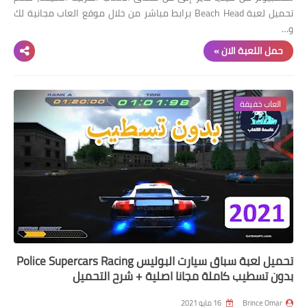
تحميل لعبة Beach Head برابط مباشر من خلال موقع العاب مجانية لك
و…
حمل اللعبة الان »
العاب خفيفة
تحميل لعبة سباق سيارت البوليس Police Supercars Racing
بدون تسطيب كاملة مجانا اصلية + شرح التحميل
Brince Omar
16 مايو 2021