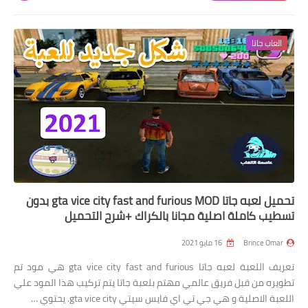
العاب جاتا
تحميل لعبه جاتا gta vice city fast and furious MOD بدون
تسطيب كاملة اصلية مجانا بالكراك +شرح التحميل
Brince Omar
16 مايو 2021
تعريف اللعبة لعبه جاتا gta vice city fast and furious هي مود تم
تطويره من قبل فريق عالمي مهتم بلعبة جاتا يتم تركيب هذا المود علي
اللعبة الاصلية و هي جي تي اي فايس سيتي gta vice city. يحتوي …