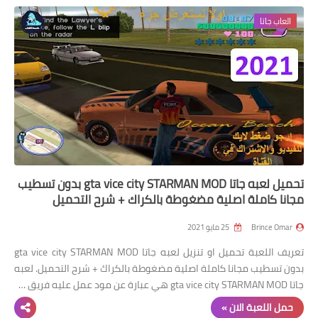
العاب جاتا
تحميل لعبه جاتا gta vice city STARMAN MOD بدون تسطيب
مجانا كاملة اصلية مضغوطة بالكراك + شرح التحميل
Brince Omar
25 مايو 2021
تعريف اللعبة تحميل او تنزيل لعبه جاتا gta vice city STARMAN MOD
بدون تسطيب مجانا كاملة اصلية مضغوطة بالكراك + شرح التحميل. لعبه
جاتا gta vice city STARMAN MOD هي عبارة عن مود عمل عليه فريق …
حمل اللعبة الان »