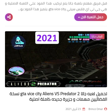
قبل فريق مهتم بلعبة جاتا يتم تركيب هذا المود علي اللعبة الاصلية و
هي جي تي اي فايس سيتي gta vice city. يتميز هذا المود بو…
حمل اللعبة الان »
العاب جاتا
تحميل لعبه جاتا 2 gta vice city Aliens VS Predator نسخة
الفضائيين مهمات و جزيرة جديده كاملة اصلية
Brince Omar
23 أبريل 2021