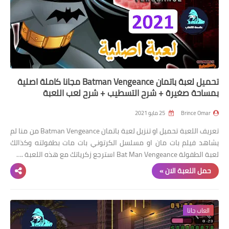
تحميل لعبة باتمان Batman Vengeance مجانا كاملة اصلية
بمساحة صغيرة + شرح التسطيب + شرح لعب اللعبة
Brince Omar
25 مايو 2021
تعريف اللعبة تحميل او تنزيل لعبة باتمان Batman Vengeance من منا لم
يشاهد فيلم بات مان او مسلسل الكرتوني بات مات بطفولته وكذالك
لعبة الطفولة Bat Man Vengeance استرجع زكرياتك مع هذه اللعبة .…
حمل اللعبة الان »
العاب جاتا