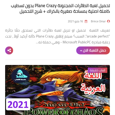
تحميل لعبة الطائرات المجنونة Plane Crazy بدون تسطيب
كاملة اصلية بمساحة صغيرة بالكراك + شرح التحميل
Brince Omar
16 مايو 2021
تعريف اللعبة تحميل او تنزيل لعبة طائرات التي تستحق حقًا جائزة
"arcade perfect". السبب؟ سيتم إطلاق Plane Crazy كآلة أركيد أولاً ، تحت
رعاية مبادرة Microsoft PublicPC - وهي حملة ته…
حمل اللعبة الان »
العاب خفيفة