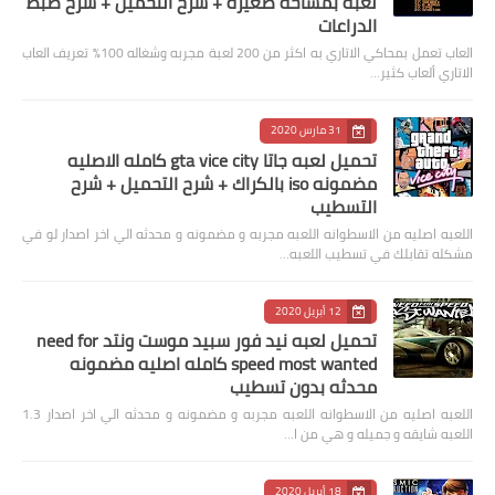
لعبه بمساحه صغيره + شرح التحميل + شرح ضبط
الدراعات
العاب تعمل بمحاكي الاتاري به اكثر من 200 لعبة مجربه وشغاله 100% تعريف العاب
الاتاري ألعاب كثير…
31 مارس 2020
تحميل لعبه جاتا gta vice city كامله الاصليه
مضمونه iso بالكراك + شرح التحميل + شرح
التسطيب
اللعبه اصليه من الاسطوانه اللعبه مجربه و مضمونه و محدثه الي اخر اصدار لو في
مشكله تقابلك في تسطيب اللعبه…
12 أبريل 2020
تحميل لعبه نيد فور سبيد موست ونتد need for
speed most wanted كامله اصليه مضمونه
محدثه بدون تسطيب
اللعبه اصليه من الاسطوانه اللعبه مجربه و مضمونه و محدثه الي اخر اصدار 1.3
اللعبه شايقه و جميله و هي من ا…
18 أبريل 2020