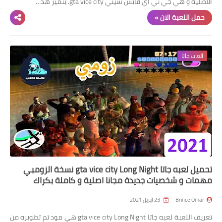
الاصلية و هي جي تي اي فايس سيتي gta vice city. يتميز هذ…
حمل اللعبة الان »
العاب جاتا
تحميل لعبه جاتا gta vice city Long Night نسخة الزومبي
مهمات و شخصيات جديدة مجانا اصلية و كاملة بكراك
Brince Omar
23 أبريل 2021
تعريف اللعبة لعبه جاتا gta vice city Long Night هي مود تم تطويره من