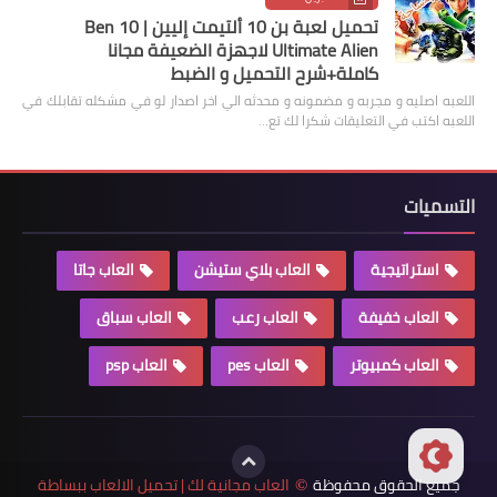
تحميل لعبة بن 10 ألتيمت إليين | Ben 10
Ultimate Alien لاجهزة الضعيفة مجانا
كاملة+شرح التحميل و الضبط
اللعبه اصليه و مجربه و مضمونه و محدثه الي اخر اصدار لو في مشكله تقابلك في
اللعبه اكتب في التعليقات شكرا لك تع…
التسميات
استراتيجية
العاب بلاي ستيشن
العاب جاتا
العاب خفيفة
العاب رعب
العاب سباق
العاب كمبيوتر
العاب pes
العاب psp
جميع الحقوق محفوظة
العاب مجانية لك | تحميل الالعاب ببساطة
©