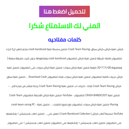
لتحميل اضغط هنا
اتمني لك الاستمتاع شكرا
كلمات مفتاحيه
كراش-لعبه كراش-كراش سباق-Crash Team Racing-تحميل سلسلة لعبة crash bandicoot بحجم صغير ال3 اجزاء
للكمبيوتر كامله-طريقة تحميل لعبة كراش للكمبيوتر crash bandicoot ومضغوطة بدون تثبيت بطريقة سهلة [
ومضمونة 100% ] 2017-كيفية تحميل لعبة كراش سيارات-تحميل لعبة كراش سيارات على الكمبيوتر-تحميل لعبه
كراش عربيات كامله للكمبيوتر-تحميل لعبه كراش سيارات مجانا للكمبيوتر Download Crash ...-تحميل لعبة سباق
كراش Crash Team Racing مجانا - دايركت اب-تحميل لعبة Crash Team Racing برابط مباشر من ميديا فاير ...-
تحميل لعبة CRASH BANDICOOT للكمبيوتر - YouTube-تحميل لعبة كراش القديمة للكمبيوتر Crash Team
Racing-تحميل لعبة كراش سيارات للكمبيوتر مع جميع الشفرات ...-تحميل لعبة crash team racing PC -
YouTube-سلسلة ألعاب كراش | Crash Bandicoot Collection | تعمل على ...-تحميل العاب بلايستيشن 1 وتشغيلها
على الكمبيوتر-تحميل العاب بلايستيشن 1 وتشغيلها على الكمبيوتر-تحميل العاب بلايستيشن 1 على الكمبيوتر