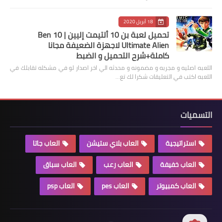
18 أبريل 2020
تحميل لعبة بن 10 ألتيمت إليين | Ben 10
Ultimate Alien لاجهزة الضعيفة مجانا
كاملة+شرح التحميل و الضبط
اللعبه اصليه و مجربه و مضمونه و محدثه الي اخر اصدار لو في مشكله تقابلك في
اللعبه اكتب في التعليقات شكرا لك تع…
التسميات
استراتيجية
العاب بلاي ستيشن
العاب جاتا
العاب خفيفة
العاب رعب
العاب سباق
العاب كمبيوتر
العاب pes
العاب psp