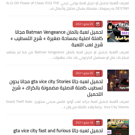
تعريف اللعبة تحميل او تنزيل لعبة يوغي عربي Yu Gi Oh! Power of Chaos YUGI THE
DESTINY به رسومات مفصلة بشكل مذهل وأعمال ف…
25 مايو 2021
تحميل لعبة باتمان Batman Vengeance مجانا
كاملة اصلية بمساحة صغيرة + شرح التسطيب +
شرح لعب اللعبة
تعريف اللعبة تحميل او تنزيل لعبة باتمان Batman Vengeance من منا لم يشاهد
فيلم بات مان او مسلسل الكرتوني بات مات بطفولت…
25 مايو 2021
تحميل لعبه جاتا gta vice city Stories مجانا بدون
تسطيب كاملة الاصلية مضمونة بالكراك + شرح
التحميل
تعريف اللعبة تحميل لعبة جراند ثفت أوتو: فايس سيتي ستوريز Grand Theft Auto:
Vice City Stories برابط واحد كاملة من وان د…
16 مايو 2021
تحميل لعبه جاتا gta vice city fast and furious