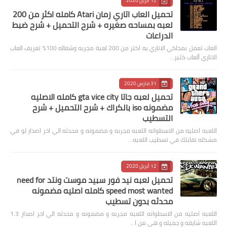
12 أبريل 2020
تحميل العاب اتاري زمان Atari كامله اكثر من 200
لعبه بمساحه صغيره + شرح التحميل + شرح ضبط
الدراعات
العاب تعمل بمحاكي الاتاري به اكثر من 200 لعبة مجربه وشغاله 100% تعريف العاب
الاتاري ألعاب كثير…
31 مارس 2020
تحميل لعبه جاتا gta vice city كامله الاصليه
مضمونه iso بالكراك + شرح التحميل + شرح
التسطيب
اللعبه اصليه من الاسطوانه اللعبه مجربه و مضمونه و محدثه الي اخر اصدار لو في
مشكله تقابلك في تسطيب اللعبه…
12 أبريل 2020
تحميل لعبه نيد فور سبيد موست ونتد need for
speed most wanted كامله اصليه مضمونه
محدثه بدون تسطيب
اللعبه اصليه من الاسطوانه اللعبه مجربه و مضمونه و محدثه الي اخر اصدار 1.3
اللعبه شايقه و جميله و هي من ا…