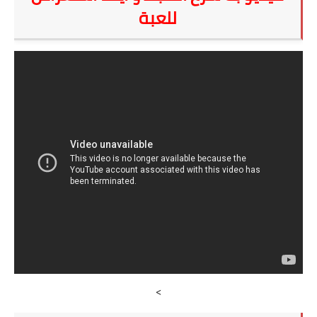
للعبة
>