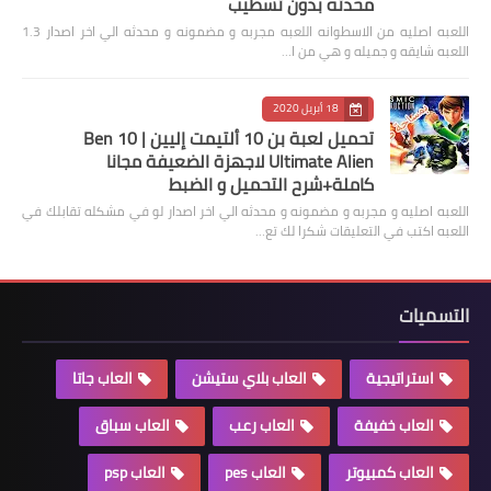
محدثه بدون تسطيب
اللعبه اصليه من الاسطوانه اللعبه مجربه و مضمونه و محدثه الي اخر اصدار 1.3
اللعبه شايقه و جميله و هي من ا…
18 أبريل 2020
تحميل لعبة بن 10 ألتيمت إليين | Ben 10
Ultimate Alien لاجهزة الضعيفة مجانا
كاملة+شرح التحميل و الضبط
اللعبه اصليه و مجربه و مضمونه و محدثه الي اخر اصدار لو في مشكله تقابلك في
اللعبه اكتب في التعليقات شكرا لك تع…
التسميات
استراتيجية
العاب بلاي ستيشن
العاب جاتا
العاب خفيفة
العاب رعب
العاب سباق
العاب كمبيوتر
العاب pes
العاب psp