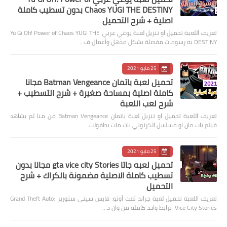
Chaos YUGI THE DESTINY بدون تسطيب كاملة
اصلية + شرح التحميل
تعريف اللعبة تحميل او تنزيل لعبة يوغي عربي Yu Gi Oh! Power of Chaos YUGI THE
DESTINY به رسومات مفصلة بشكل مذهل وأعمال ف…
25 مايو 2021
تحميل لعبة باتمان Batman Vengeance مجانا
كاملة اصلية بمساحة صغيرة + شرح التسطيب +
شرح لعب اللعبة
تعريف اللعبة تحميل او تنزيل لعبة باتمان Batman Vengeance من منا لم يشاهد
فيلم بات مان او مسلسل الكرتوني بات مات بطفولت…
25 مايو 2021
تحميل لعبه جاتا gta vice city Stories مجانا بدون
تسطيب كاملة الاصلية مضمونة بالكراك + شرح
التحميل
تعريف اللعبة تحميل لعبة جراند ثفت أوتو: فايس سيتي ستوريز Grand Theft Auto:
Vice City Stories برابط واحد كاملة من وان د…