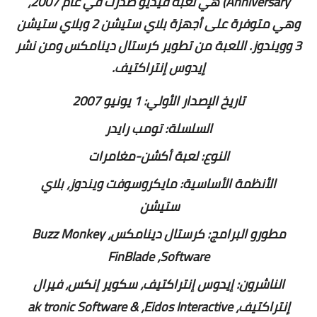
Anniversary) هي لعبة فيديو صدرت في عام 2007،
وهي متوفرة على أجهزة بلاي ستيشن 2 وبلاي ستيشن
3 وويندوز. اللعبة من تطوير كرستال دينامكس ومن نشر
إيدوس إنتراكتيف.
تاريخ الإصدار الأولي:
1 يونيو 2007
السلسلة:
تومب رايدر
النوع:
لعبة أكشن-مغامرات
الأنظمة الأساسية:
مايكروسوفت ويندوز، بلاي
ستيشن
مطورو البرامج:
كرستال دينامكس،
Buzz Monkey
FinBlade
،
Software
الناشرون:
إيدوس إنتراكتيف، سكوير إنكس، فيرال
إنتراكتيف،
Eidos Interactive
،
ak tronic Software &