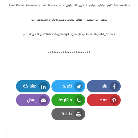
Commentary
تختيم لعبة تومب رايدر : الذكرى : المستوى الصعب - Tomb Raider : Anniversary : Hard Mode
تومب رايدر: الحلقة #1 وبدأت المغامرة
تختيم,tomb raider,تومب رايدر
#عاصمة_الالعاب #العاب #سيد
#ايستيوب
#estubegamingة
#تفجير
#فادى
#جيمنج
***********************
نشر
تغريد
مشاركة
LinkedIn
Twitter
Facebook
حفظ
مشاركة
إرسال
Email
Whatsapp
Pinterest
طباعة
Print