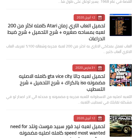
القصة في عام 1968. يسير لوغان على طول شا…
12 أبريل 2020
تحميل العاب اتاري زمان Atari كامله اكثر من 200
لعبه بمساحه صغيره + شرح التحميل + شرح ضبط
الدراعات
العاب تعمل بمحاكي الاتاري به اكثر من 200 لعبة مجربه وشغاله 100% تعريف العاب
الاتاري ألعاب كثير…
31 مارس 2020
تحميل لعبه جاتا gta vice city كامله الاصليه
مضمونه iso بالكراك + شرح التحميل + شرح
التسطيب
اللعبه اصليه من الاسطوانه اللعبه مجربه و مضمونه و محدثه الي اخر اصدار لو في
مشكله تقابلك في تسطيب اللعبه…
12 أبريل 2020
تحميل لعبه نيد فور سبيد موست ونتد need for
speed most wanted كامله اصليه مضمونه