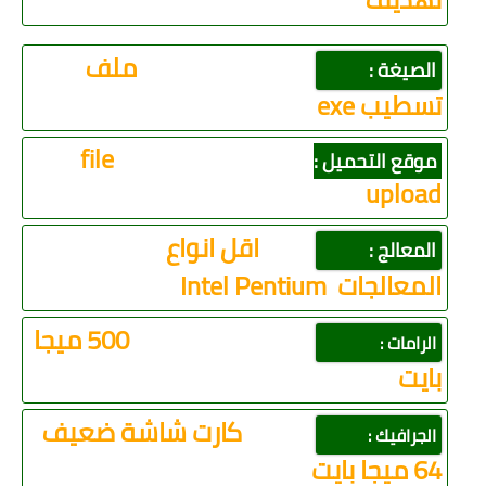
ملف
الصيغة :
تسطيب exe
file
موقع التحميل :
upload
اقل انواع
المعالج :
المعالجات
Intel Pentium
500 ميجا
الرامات :
بايت
كارت شاشة ضعيف
الجرافيك :
64 ميجا بايت