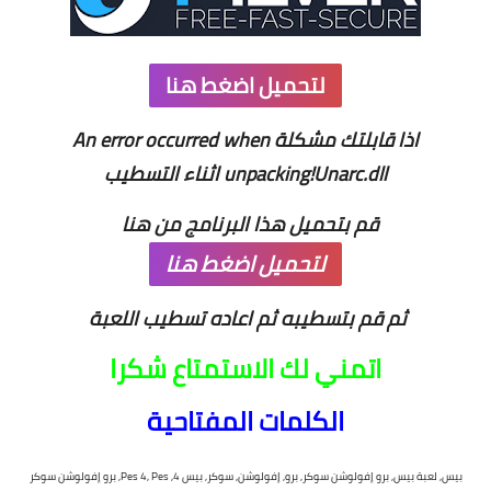
لتحميل اضغط هنا
اذا قابلتك مشكلة An error occurred when
unpacking!Unarc.dll اثناء التسطيب
قم بتحميل هذا البرنامج من هنا
لتحميل اضغط هنا
ثم قم بتسطيبه ثم اعاده تسطيب اللعبة
اتمني لك الاستمتاع شكرا
الكلمات المفتاحية
بيس, لعبة بيس, برو إفولوشن سوكر, برو, إفولوشن, سوكر, بيس 4, Pes 4, Pes, برو إفولوشن سوكر