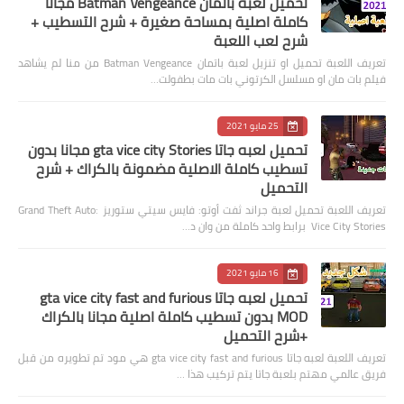
تحميل لعبة باتمان Batman Vengeance مجانا
كاملة اصلية بمساحة صغيرة + شرح التسطيب +
شرح لعب اللعبة
تعريف اللعبة تحميل او تنزيل لعبة باتمان Batman Vengeance من منا لم يشاهد
فيلم بات مان او مسلسل الكرتوني بات مات بطفولت…
25 مايو 2021
تحميل لعبه جاتا gta vice city Stories مجانا بدون
تسطيب كاملة الاصلية مضمونة بالكراك + شرح
التحميل
تعريف اللعبة تحميل لعبة جراند ثفت أوتو: فايس سيتي ستوريز Grand Theft Auto:
Vice City Stories برابط واحد كاملة من وان د…
16 مايو 2021
تحميل لعبه جاتا gta vice city fast and furious
MOD بدون تسطيب كاملة اصلية مجانا بالكراك
+شرح التحميل
تعريف اللعبة لعبه جاتا gta vice city fast and furious هي مود تم تطويره من قبل
فريق عالمي مهتم بلعبة جاتا يتم تركيب هذا …