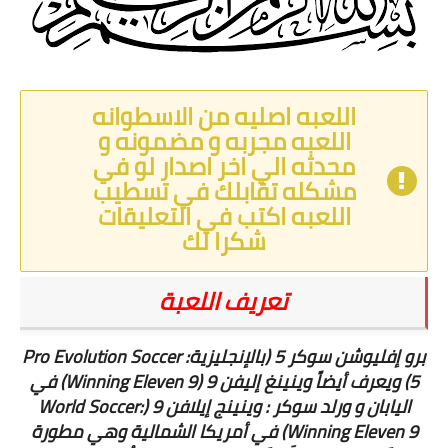
اللعبه اصليه من الاسطوانه
اللعبه مجربه و مضمونه و
محدثه الي اخر اصدار لو في
مشكله تقابلك في تسطيب
اللعبه اكتب في التعليقات
شكرا لك
تعريف اللعبة
برو إفليوشن سوكر 5 (بالإنجليزية: Pro Evolution Soccer
5)‏ ويعرف أيضاً وينينغ إليفن 9 (Winning Eleven 9) في
اليابان و ورلد سوكر : وينينج إيلافن 9 (World Soccer:
Winning Eleven 9) في أمريكا الشمالية وهي مطورة