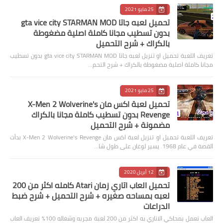
25 مايو 2021
تحميل لعبه جاتا gta vice city STARMAN MOD
بدون تسطيب مجانا كاملة اصلية مضغوطة
بالكراك + شرح التحميل
تعريف اللعبة تحميل او تنزيل لعبه جاتا gta vice city STARMAN MOD بدون تسطيب
مجانا كاملة اصلية مضغوطة بالكراك + شرح التحم…
25 مايو 2021
تحميل لعبة اكس مان X-Men 2 Wolverine's
Revenge بدون تسطيب كاملة مجانا بالكراك
مضمونة + شرح التحميل
تعريف اللعبة تحميل او تنزيل لعبة اكس مان X-Men 2 Wolverine's Revenge بدأت
القصة في عام 1968. يسير لوغان على طول شا…
12 أبريل 2020
تحميل العاب اتاري زمان Atari كامله اكثر من 200
لعبه بمساحه صغيره + شرح التحميل + شرح ضبط
الدراعات
العاب تعمل بمحاكي الاتاري به اكثر من 200 لعبة مجربه وشغاله 100% تعريف العاب