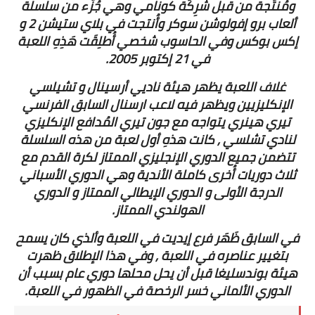
ومُنتَجة من قبل شَرِكَة كونامي وهي جُزُء من سلسلة
ألعاب برو إفولوشن سوكر وأُنتجت في بلاي ستيشن 2 و
إكس بوكس وفي الحاسوب شخصي أُطلِقَت هَذِهِ اللعبة
في 21 إكتوبر 2005.
غلاف اللعبة يظهر هيئة ناديي أرسينال و تشيلسي
الإنكليزيين ويظهر فيه لاعب ارسنال السابق الفرنسي
تيري هينري يتواجه مع جون تيري المُدافع الإنكليزي
لنادي تشلسي , كانت هذهِ أول لعبة من هذه السلسلة
تتضمن جميع الدوري الإنجليزي الممتاز لكرة القدم مع
ثلاث دوريات أُخرى كاملة الأندية وهي الدوري الأسباني
الدرجة الأولى و الدوري الإيطالي الممتاز و الدوري
الهولندي الممتاز.
في السابق ظَهَر فرع إيديت في اللعبة وألذي كان يسمح
بتغيير عناصره في اللعبة , وفي هذا الإطلاق ظهرت
هيئة بوندسليغا قبل أن يحل محلها دوري عام بسبب أن
الدوري الألماني خسر الرخصة في الظهور في اللعبة.