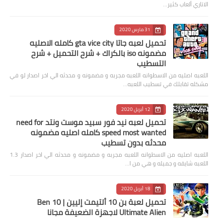
الاتاري ألعاب كثير…
31 مارس 2020
تحميل لعبه جاتا gta vice city كامله الاصليه
مضمونه iso بالكراك + شرح التحميل + شرح
التسطيب
اللعبه اصليه من الاسطوانه اللعبه مجربه و مضمونه و محدثه الي اخر اصدار لو في
مشكله تقابلك في تسطيب اللعبه…
12 أبريل 2020
تحميل لعبه نيد فور سبيد موست ونتد need for
speed most wanted كامله اصليه مضمونه
محدثه بدون تسطيب
اللعبه اصليه من الاسطوانه اللعبه مجربه و مضمونه و محدثه الي اخر اصدار 1.3
اللعبه شايقه و جميله و هي من ا…
18 أبريل 2020
تحميل لعبة بن 10 ألتيمت إليين | Ben 10
Ultimate Alien لاجهزة الضعيفة مجانا