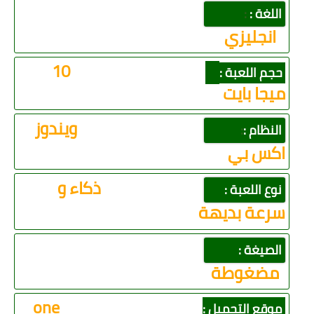
اللغة :
:
انجليزي
10
حجم اللعبة :
ميجا بايت
ويندوز
النظام :
:
اكس بي
ذكاء و
نوع اللعبة :
سرعة بديهة
الصيغة :
مضغوطة
one
موقع التحميل :