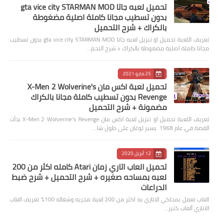
تحميل لعبه جاتا gta vice city STARMAN MOD
بدون تسطيب مجانا كاملة اصلية مضغوطة
بالكراك + شرح التحميل
تعريف اللعبة تحميل او تنزيل لعبه جاتا gta vice city STARMAN MOD بدون تسطيب
مجانا كاملة اصلية مضغوطة بالكراك + شرح التحم…
25 مايو 2021
تحميل لعبة اكس مان X-Men 2 Wolverine's
Revenge بدون تسطيب كاملة مجانا بالكراك
مضمونة + شرح التحميل
تعريف اللعبة تحميل او تنزيل لعبة اكس مان X-Men 2 Wolverine's Revenge بدأت
القصة في عام 1968. يسير لوغان على طول شا…
12 أبريل 2020
تحميل العاب اتاري زمان Atari كامله اكثر من 200
لعبه بمساحه صغيره + شرح التحميل + شرح ضبط
الدراعات
العاب تعمل بمحاكي الاتاري به اكثر من 200 لعبة مجربه وشغاله 100% تعريف العاب
الاتاري ألعاب كثير…