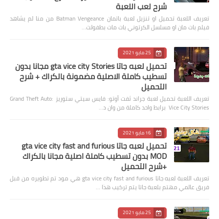
شرح لعب اللعبة
تعريف اللعبة تحميل او تنزيل لعبة باتمان Batman Vengeance من منا لم يشاهد
فيلم بات مان او مسلسل الكرتوني بات مات بطفولت…
25 مايو 2021
تحميل لعبه جاتا gta vice city Stories مجانا بدون
تسطيب كاملة الاصلية مضمونة بالكراك + شرح
التحميل
تعريف اللعبة تحميل لعبة جراند ثفت أوتو: فايس سيتي ستوريز Grand Theft Auto:
Vice City Stories برابط واحد كاملة من وان د…
16 مايو 2021
تحميل لعبه جاتا gta vice city fast and furious
MOD بدون تسطيب كاملة اصلية مجانا بالكراك
+شرح التحميل
تعريف اللعبة لعبه جاتا gta vice city fast and furious هي مود تم تطويره من قبل
فريق عالمي مهتم بلعبة جاتا يتم تركيب هذا …
25 مايو 2021