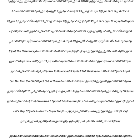
تستطيع معرفة الاختلافات بين الصورتين #2018,تحميل لعبة الاختلافات الخمسه,اتحداك تطلع الفرق بين الصورتين I
اتحداك تجيبها كلها صح !,إذا عرف الحل في 15 ثانية فأنت عبقري !! كاريزما,تحميل لعبة الاختلافات الخمسة 5
spotsكاملة بحجم 11 ميجا,حلها في 30 ثانية، إذن أنت عبقري!,إذا عرفت الحل خلال 15 ثانية - فأنت عبقري !,5 صور إذا
تجاوزتها فأنت عالي الذكاء والتركيز! اوجد الاختلافات,لعبة الاختلافات اختبر ذكاءك هل انت قوي الملاحظة,للأذكياء
والعباقرة فقط - أتحداك أن تجد الفروقات بأقل من 20 ثانية !,تحميل لعبة الاختلافات الخمسة,أوجد الإختلافات في
الصور التالية . العاب الفرق بين الصورتين مراحل كثيرة!!,لعبه اكتشاف الاختلافات الخمسة,Spot The Difference |
لعبة الاختلافات الخمسة,تحميل لعبة الاختلافات الخمسة 5 spotsكاملة بحجم 11 ميجا,*العاب مضغوطه* تحميل
لعبه 5 Spots الاخطاء الخمسه,How To Download 5 Spots II Full Version,اختبر قوة ملاحظتك هل تستطيع
معرفة الاختلافات بين الصورتين #3,تحميل لعبة الاخطاء الخمسة,Can You Find the Odd Object Out in These
Pictures?,طريقة تحميل لعبة الاختلافات الخمسة برابط مباشر من مديا فاير,إذا عرف الحل في 15 ثانية فأنت عبقري
!! كاريزما,تحميل لعبة 5-spots بطريقة سهلة جدااا,Download 5 Spots II 1 Full Version,للأذكياء فقط هل تستطيع
ايجاد الإختلاف بين الصورتين | مناسب للأطفال مع الجواب ....!!,Let's Play: 5 Spots II - Part 1 - Super Fun
Class,#عاصمة_الالعاب #العاب #سيد,#ايستيوب,#estubegaming,#تفجير,#فادى ,#جيمنج,
5 Spots,الاختلافات,الخمسة,لعبة الاختلافات الخمسة,تحميل لعبة الاختلافات الخمسة,لعبه الاختلافات الخمسه بين