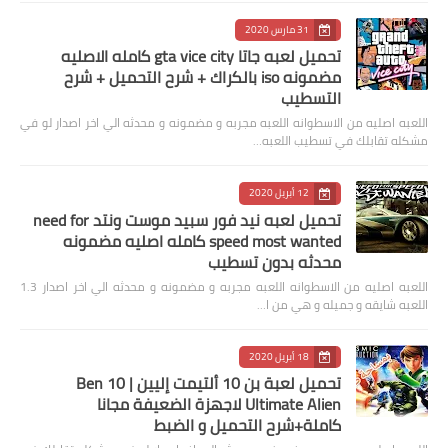
31 مارس 2020
تحميل لعبه جاتا gta vice city كامله الاصليه
مضمونه iso بالكراك + شرح التحميل + شرح
التسطيب
اللعبه اصليه من الاسطوانه اللعبه مجربه و مضمونه و محدثه الي اخر اصدار لو في
مشكله تقابلك في تسطيب اللعبه…
12 أبريل 2020
تحميل لعبه نيد فور سبيد موست ونتد need for
speed most wanted كامله اصليه مضمونه
محدثه بدون تسطيب
اللعبه اصليه من الاسطوانه اللعبه مجربه و مضمونه و محدثه الي اخر اصدار 1.3
اللعبه شايقه و جميله و هي من ا…
18 أبريل 2020
تحميل لعبة بن 10 ألتيمت إليين | Ben 10
Ultimate Alien لاجهزة الضعيفة مجانا
كاملة+شرح التحميل و الضبط