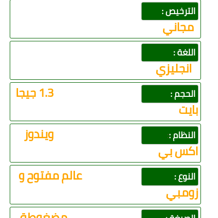
الترخيص :
مجاني
اللغة :
انجليزي
1.3 جيجا
الحجم :
بايت
ويندوز
النظام :
:
اكس بي
عالم مفتوح و
النوع :
زومبي
مضغوطة