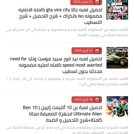
31 مارس 2020
تحميل لعبه جاتا gta vice city كامله الاصليه
مضمونه iso بالكراك + شرح التحميل + شرح
التسطيب
اللعبه اصليه من الاسطوانه اللعبه مجربه و مضمونه و محدثه الي اخر اصدار لو في
مشكله تقابلك في تسطيب اللعبه…
12 أبريل 2020
تحميل لعبه نيد فور سبيد موست ونتد need for
speed most wanted كامله اصليه مضمونه
محدثه بدون تسطيب
اللعبه اصليه من الاسطوانه اللعبه مجربه و مضمونه و محدثه الي اخر اصدار 1.3
اللعبه شايقه و جميله و هي من ا…
18 أبريل 2020
تحميل لعبة بن 10 ألتيمت إليين | Ben 10
Ultimate Alien لاجهزة الضعيفة مجانا
كاملة+شرح التحميل و الضبط
اللعبه اصليه و مجربه و مضمونه و محدثه الي اخر اصدار لو في مشكله تقابلك في
اللعبه اكتب في التعليقات شكرا لك تع…