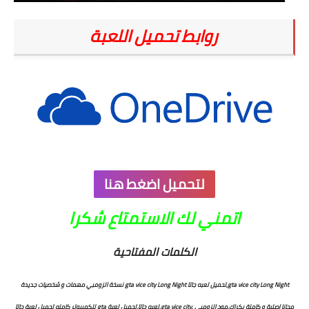
روابط تحميل اللعبة
لتحميل اضغط هنا
اتمني لك الاستمتاع شكرا
الكلمات المفتاحية
gta vice city Long Night,تحميل لعبه جاتا gta vice city Long Night نسخة الزومبي مهمات و شخصيات جديدة
مجانا اصلية و كاملة بكراك,مود الزومبي ,gta vice city,لعبه جاتا,تحميل لعبة gta للكمبيوتر كامله تحميل لعبة جاتا