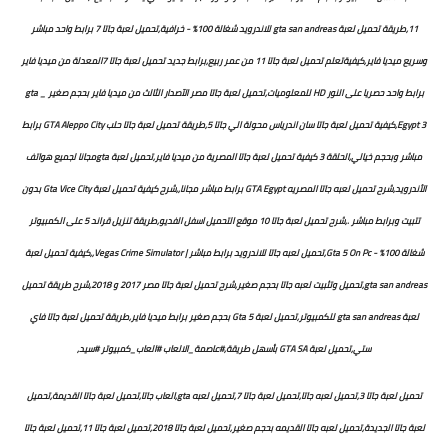
11,طريقة تحميل لعبة gta san andreas للاندرويد شغالة 100% - خرافية,تحميل لعبة جاتا 7 برابط واحد مباشر
وسريع ميديا فاير,كيفيةتعلم تحميل لعبة جاتا 11 من عمر ربيع,برابط جديد تحميل لعبة جاتا 7المعدلة من ميديا فاير
برابط واحد حصريا على النور HD للمعلوميات,تحميل لعبة جاتا مصر الآصدار الثالث من ميديا فاير بحجم صغير _ gta
Egypt 3,كيفية تحميل لعبة جاتا سان اندرياس محولة الي جاتا 5,طريقة تحميل لعبة جاتا حلب GTA Aleppo City برابط
مباشر وبحجم خيالي,الحلقة 3 كيفية تحميل لعبة جاتا المصرية من ميديا فاير,تحميل لعبة gtaمجانا لجميع هواتف
الأندرويد,شرح تحميل لعبه جاتا المصريه GTA Egypt برابط مباشر مجانا,,شرح كيفية تحميل لعبة Gta Vice City بدون
تتبيت وبرابط مباشر .,شرح تحميل لعبة جاتا 10 موقع التحميل اسفل الفديو,طريقة تنزيل قراند 5 على الكمبيوتر
شغالة 100% - Gta 5 On Pc,تحميل لعبه جاتا للاندرويد برابط مباشر | Vegas Crime Simulator,,كيفية تحميل لعبة
gta san andreas,تحميل وتثبيت لعبه جاتا بحجم صغير,شرح تحميل لعبة جاتا مصر 2017 و 2018,شرح طريقة تحميل
لعبة gta san andreas للكمبيوتر,تحميل لعبة Gta 5 بحجم صغير برابط ميديا فاير,طريقة تحميل لعبة جاتا فاي
ستي,تحميل لعبة GTA SA بأسهل طريقة,#عاصمة_الالعاب #العاب_كمبيوتر #سيد,
تحميل لعبة جاتا 3,تحميل لعبه جاتا,تحميل لعبة جاتا 7,تحميل لعبه gta,العاب جاتا,تحميل لعبة جاتا القديمة,تحميل
لعبة جاتا الجديدة,تحميل لعبه جاتا القديمه بحجم صغير,تحميل لعبة جاتا 2018,تحميل لعبة جاتا 11,تحميل لعبة جاتا