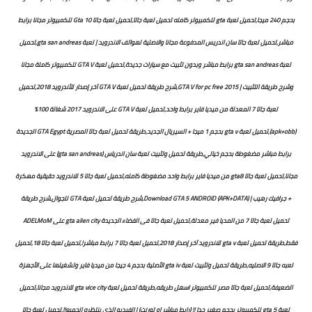
بحجم 240 ميجا,تحميل لعبة gta للكمبيوتر كامله تحميل لعبة جاتا,تحميل لعبة جاتا 10 Gta للكمبيوتر مجانا برابط
مباشر,تحميل لعبة جاتا سان اندريس المدفوعة مجانا والاصلية لهواتف الاندرويد | لعبة gta san andreas,تحميل
لعبة gta san andreas برابط مباشر وبدون تثبيت مع سيارات جديدة,تحميل لعبة GTA V للكمبيوتر كاملة مجانا
وشرح طريقة التثبيت | GTA V for pc free 2015,شرح طريقة تحميل لعبة GTA V آخر إصدار للأندرويد 2018,تحميل
لعبة جاتا 7 المعدلة من ميديا فاير برابط واحد,تحميل لعبة GTA V على الاندرويد 2017 شغالة 100%
(apk+obb),تحميل لعبة gta v بحجم 1 ميجا + السيريال الجديد,طريقة تحميل لعبة جاتا المصرية GTA Egypt الجديدة
برابط مباشر مضغوطة بحجم خيالي,طريقة تحميل وتثبيت لعبة سان اندرياس (gta san andreas) على الاندرويد
مجانا,تحميل لعبة جاتا gta8 من ميديا فاير برابط واحد مضغوطة كامله,تحميل لعبة جاتا 5 للاندرويد حقيقية مهكرة
+ جرافيك رهيب | Download GTA 5 ANDROID (APK+DATA),شرح طريقة تحميل لعبة GTA للجوال,شرح طريقة
تحميل لعبة جاتا 7 من المديا فير معدلة,تحميل لعبة جاتا فى الفضاء الجديدة gta alien city على ADELMoM
فقط,طريقة تحميل لعبة gta v للاندرويد آخر إصدار 2018,تحميل لعبة جاتا 7 برابط مباشر!,تحميل لعبة جاتا 18,تحميل
لعبه جاتا 9 الاصليه,طريقة تحميل وتثبيت لعبة gta iv الأصلية بحجم 4 جيجا من ميديا فاير وتشغيلها على الأجهزة
الضعيفة,تحميل لعبة جاتا مصر للكمبيوتر اسهل طريقه,طريقة تحميل لعبة gta vice city للاندرويد مجانا,تحميل
لعبة gta 5 للكمبيوتر بحجم صغير جدا !! (رابط مباشر او تورنت) | الفيديو الذي ينتظره الجميع!!,تحميل لعبة جاتا