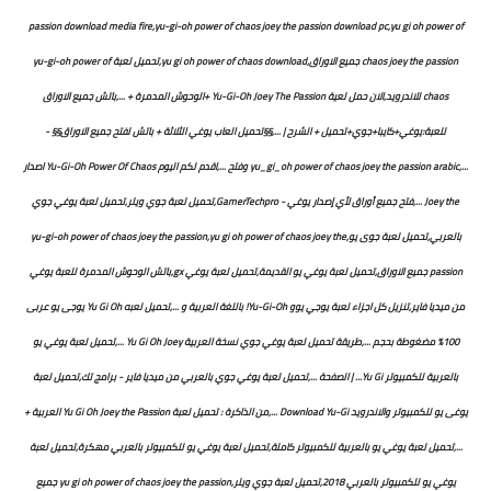
passion download media fire,yu-gi-oh power of chaos joey the passion download pc,yu gi oh power of
chaos joey the passion جميع الاوراق,yu gi oh power of chaos download,تحميل لعبة yu-gi-oh power of
chaos للاندرويد,الان حمل لعية Yu-Gi-Oh Joey The Passion +الوحوش المدمرة + ...,باتش جميع الاوراق
للعبة:يوغي+كايبا+جوي+تحميل + الشرح | ...,§§تحميل العاب يوغي الثلاثة + باتش لفتح جميع الاوراق§§ -
...,yu_gi_oh power of chaos joey the passion arabic وفتح ...,اقدم لكم اليوم Yu-Gi-Oh Power Of Chaos اصدار
Joey the ...,فتح جميع أوراق لأي إصدار يوغي - GamerTechpro,تحميل لعبة جوي ويلر,تحميل لعبة يوغي جوي
بالعربي,تحميل لعبة جوى يو,yu-gi-oh power of chaos joey the passion,yu gi oh power of chaos joey the
passion جميع الاوراق,تحميل لعبة يوغي يو القديمة,تحميل لعبة يوغي gx,باتش الوحوش المدمرة للعبة يوغي
من ميديا فاير,تنزيل كل اجزاء لعبة يوجي يوو Yu-Gi-Oh! باللغة العربية و ...,تحميل لعبه Yu Gi Oh يوجى يو عربى
100% مضغوطة بحجم ...,طريقة تحميل لعبة يوغي جوي نسخة العربية Yu Gi Oh Joey ...,تحميل لعبة يوغي يو
بالعربية للكمبيوتر Yu Gi... | الصفحة ...,تحميل لعبة يوغي جوي بالعربي من ميديا فاير - برامج تك,تحميل لعبة
يوغى يو للكمبيوتر والاندرويد Download Yu-Gi ...,من الذاكرة : تحميل لعبة Yu Gi Oh Joey the Passion العربية +
...,تحميل لعبة يوغي يو بالعربية للكمبيوتر كاملة,تحميل لعبة يوغي يو للكمبيوتر بالعربي مهكرة,تحميل لعبة
يوغي يو للكمبيوتر بالعربي 2018,تحميل لعبة جوي ويلر,yu gi oh power of chaos joey the passion جميع