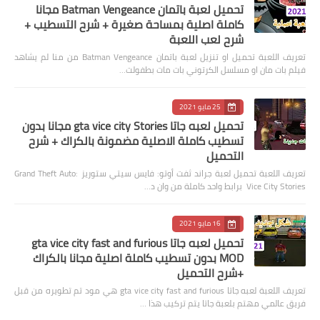
تحميل لعبة باتمان Batman Vengeance مجانا
كاملة اصلية بمساحة صغيرة + شرح التسطيب +
شرح لعب اللعبة
تعريف اللعبة تحميل او تنزيل لعبة باتمان Batman Vengeance من منا لم يشاهد
فيلم بات مان او مسلسل الكرتوني بات مات بطفولت…
25 مايو 2021
تحميل لعبه جاتا gta vice city Stories مجانا بدون
تسطيب كاملة الاصلية مضمونة بالكراك + شرح
التحميل
تعريف اللعبة تحميل لعبة جراند ثفت أوتو: فايس سيتي ستوريز Grand Theft Auto:
Vice City Stories برابط واحد كاملة من وان د…
16 مايو 2021
تحميل لعبه جاتا gta vice city fast and furious
MOD بدون تسطيب كاملة اصلية مجانا بالكراك
+شرح التحميل
تعريف اللعبة لعبه جاتا gta vice city fast and furious هي مود تم تطويره من قبل
فريق عالمي مهتم بلعبة جاتا يتم تركيب هذا …