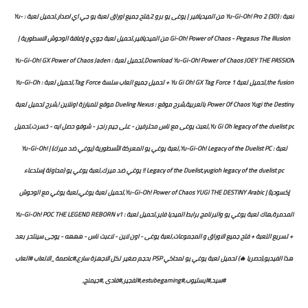
لعبة : (Yu-Gi-Oh! Pro 2 (3D من الميديافير | يوغى يو برو 2,فتح جميع اوراق لعبة يو جي اي اصدار,تحميل لعبة : Yu-
Gi-Oh! Power of Chaos - Pegasus The Illusion من الميديافير,تحميل لعبة جوي و إضافة الوحوش الاسطورية |
Download Yu-Gi-Oh! Power of Chaos JOEY THE PASSION,تحميل لعبة : Yu-Gi-Oh! GX Power of Chaos Jaden
the fusion,تحميل لعبة Yu Gi Oh! GX Tag Force 1 + تحميل جميع العاب سلسة Tag Force,تحميل لعبة : Yu-Gi-Oh
Power Of Chaos Yugi the Destiny بالعربية,شرح موقع : Dueling Nexus موقع للمبارزة اونلاين !,شرح تحميل لعبة
Yu Gi Oh legacy of the duelist pc,لعبت يوغى مع ناس محترفين - على جيم رنجر - شوفو حصل ايه - خسرت,تحميل
لعبة : Yu-Gi-Oh! Legacy of the Duelist PC,لعبة يوغي يو المعركة الأسطورية (يوغي ضد ميرك) | Yu-Gi-Oh!
Legacy of the Duelist,yugioh legacy of the duelist pc !! يوغي ضد ميرك,لعبة يوغي يو (محاولة إستدعاء
إكسوديا) | Yu-Gi-Oh! Power of Chaos YUGI THE DESTINY Arabic,تحميل لعبة يوغي,لعبة يوغي مع الوحوش
المدمرة,هاك لعبة يوغي يو والبرنامج برابط الميديا فاير,تحميل لعبة : Yu-Gi-Oh! POC THE LEGEND REBORN v1
+ تسريع اللعبة + فتح جميع الاوراق و المجموعات,لعبة يوغى - اون لاين - لاعبت ناس - هههه - يوجى سينتحر بعد
هذا الفيديو,(حصريا 🔥) تحميل لعبة يوغي يو لمحاكي PSP بحجم صغير لكل الاجهزة سارع,#عاصمة_الالعاب #العاب
#سيد,#ايستيوب,#estubegaming,#تفجير,#فادى ,#جيمنج,