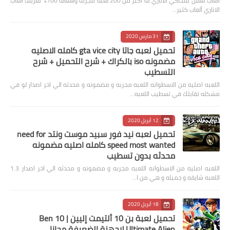
العاب تعمل بمحاكي الاتاري به اكثر من 200 لعبة مجربه وشغاله 100% تعريف العاب
الاتاري ألعاب كثير…
31 مارس 2020
تحميل لعبه جاتا gta vice city كامله الاصليه
مضمونه iso بالكراك + شرح التحميل + شرح
التسطيب
اللعبه اصليه من الاسطوانه اللعبه مجربه و مضمونه و محدثه الي اخر اصدار لو في
مشكله تقابلك في تسطيب اللعبه…
12 أبريل 2020
تحميل لعبه نيد فور سبيد موست ونتد need for
speed most wanted كامله اصليه مضمونه
محدثه بدون تسطيب
اللعبه اصليه من الاسطوانه اللعبه مجربه و مضمونه و محدثه الي اخر اصدار 1.3
اللعبه شايقه و جميله و هي من ا…
18 أبريل 2020
تحميل لعبة بن 10 ألتيمت إليين | Ben 10
Ultimate Alien لاجهزة الضعيفة مجانا