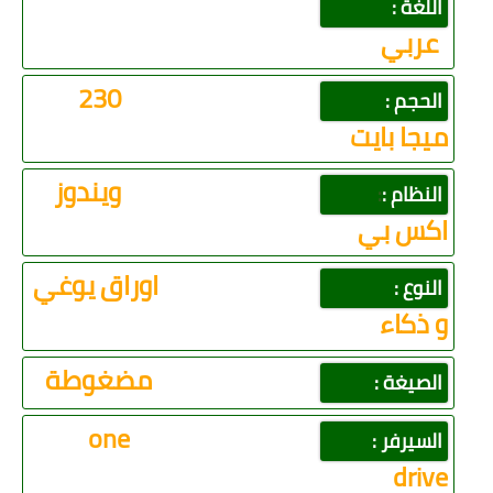
اللغة :
عربي
230
الحجم :
ميجا بايت
ويندوز
النظام :
:
اكس بي
اوراق يوغي
النوع :
و ذكاء
مضغوطة
الصيغة :
one
السيرفر :
drive