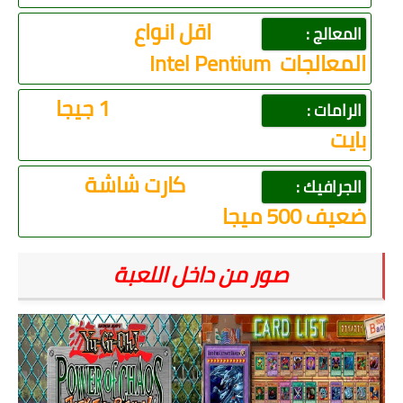
اقل انواع
المعالج :
المعالجات
Intel Pentium
1 جيجا
الرامات :
بايت
كارت شاشة
الجرافيك :
ضعيف 500 ميجا
صور من داخل اللعبة