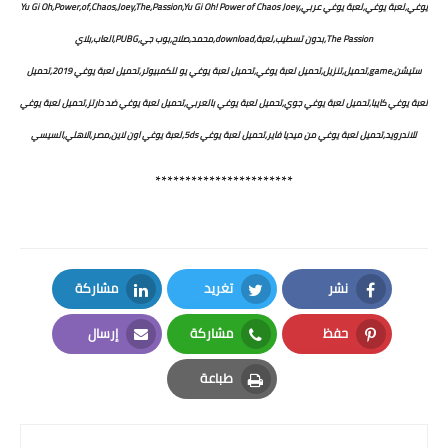
يوغي,لعبة يوغي,لعبة يوغي عربي,Yu Gi Oh,Power,of,Chaos,Joey,The,Passion,Yu Gi Oh! Power of Chaos Joey
The Passion,بدون تسطيب,لعبة,download,محمد,صلاح,بوب جي,PUBG,العاب,بلاي
ستيشن,game,تحميل,تنزيل,تحميل لعبة يوغي,تحميل لعبة يوغي يو للكمبيوتر,تحميل لعبة يوغي 2019,تحميل
لعبة يوغي كايبا,تحميل لعبة يوغي جوي,تحميل لعبة يوغي بالعربي,تحميل لعبة يوغي ضد دارتز,تحميل لعبة يوغي
للاندرويد,تحميل لعبة يوغي من ميديا فاير,تحميل لعبة يوغي 5ds,لعبة يوغي اون لاين,مصر,الاهلي,السيسي
***********************
نشر
تغريد
مشاركة
LinkedIn
Twitter
Facebook
حفظ
مشاركة
إرسال
Email
Whatsapp
Pinterest
طباعة
Print